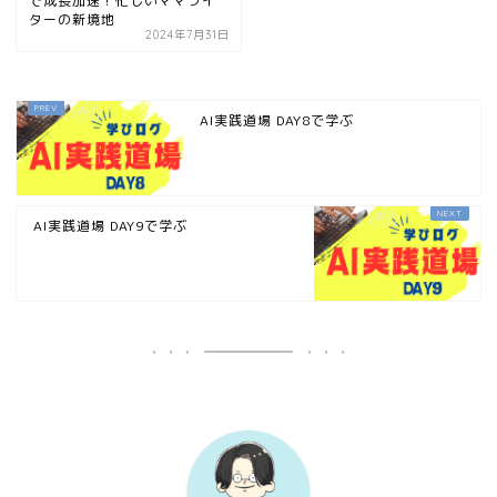
で成長加速！忙しいママライ
ターの新境地
2024年7月31日
AI実践道場 DAY8で学ぶ
AI実践道場 DAY9で学ぶ